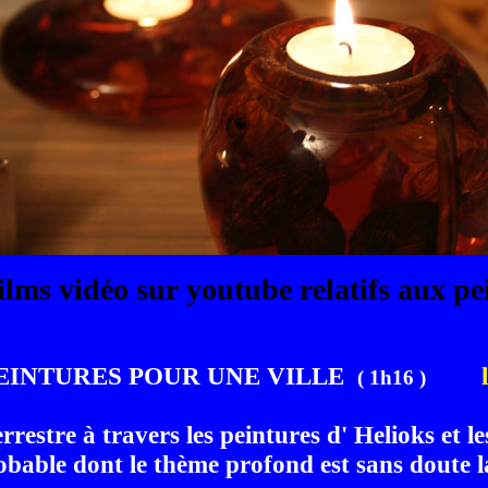
ilms vidéo sur youtube relatifs aux pe
EINTURES POUR UNE VILLE
( 1h16 )
restre à travers les peintures d' Helioks et
obable dont le thème profond est sans doute la