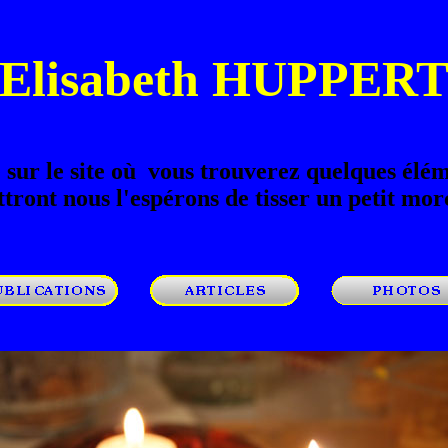
Elisabeth HUPPER
sur le site où vous trouverez quelques élé
tront nous l'espérons de tisser un petit morc
oooo
oooo