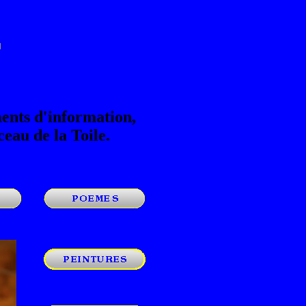
T
ments d'information,
eau de la Toile.
oooo
ooooo